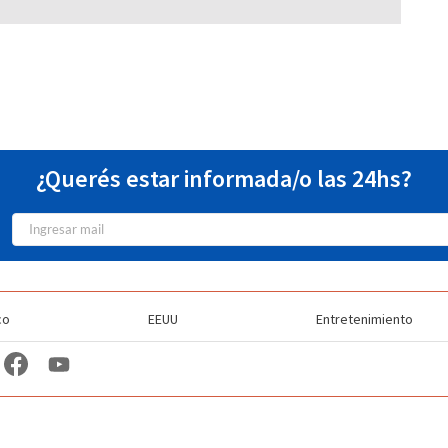
¿Querés estar informada/o las 24hs?
co
EEUU
Entretenimiento
TV Station Profiles