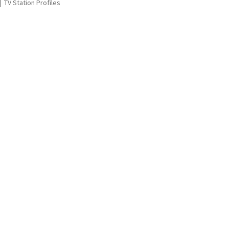
TV Station Profiles