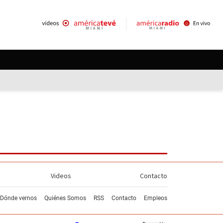
Videos
Contacto
Dónde vernos
Quiénes Somos
RSS
Contacto
Empleos