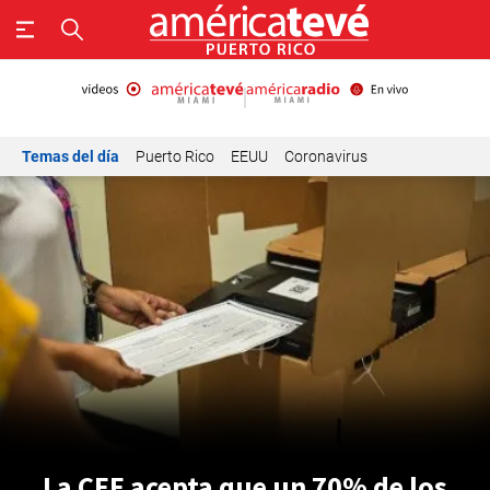
Temas del día
Puerto Rico
EEUU
Coronavirus
La CEE acepta que un 70% de los