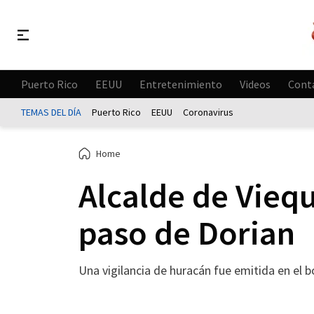
Puerto Rico
EEUU
Entretenimiento
Videos
Cont
TEMAS DEL DÍA
Puerto Rico
EEUU
Coronavirus
Home
Alcalde de Vieq
paso de Dorian
Una vigilancia de huracán fue emitida en el bo