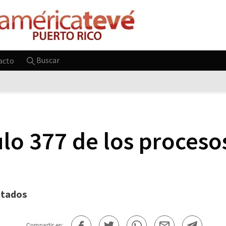
Buscar
acto
culo 377 de los proceso
ltados
Compartir en: