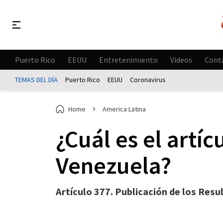
Puerto Rico
EEUU
Entretenimiento
Videos
Cont
TEMAS DEL DÍA
Puerto Rico
EEUU
Coronavirus
Home
America Latina
¿Cuál es el artí
Venezuela?
Artículo 377. Publicación de los Resu