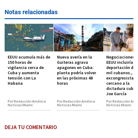
Notas relacionadas
EEUU acumula más de
Nueva avería en la
Negociaciones 
150 horas de
Guiteras agrava
EEUU incluirían
vigilancia cerca de
apagones en Cuba:
deportación de 
Cuba y aumenta
planta podría volver
mil cubanos., s
tensión con La
en las próximas 48
excongresista
Habana
horas
cercano a la
dictadura cuban
Joe García
Por Redacción América
Por Redacción América
Por Redacción Amé
Noticias Miami
Noticias Miami
Noticias Miami
DEJA TU COMENTARIO