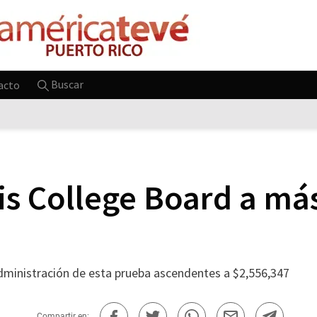
Buscar
acto
is College Board a má
dministración de esta prueba ascendentes a $2,556,347
Compartir en: