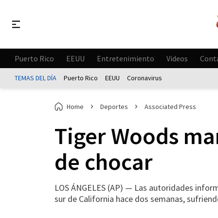
Puerto Rico
EEUU
Entretenimiento
Videos
Cont
TEMAS DEL DÍA
Puerto Rico
EEUU
Coronavirus
Home
Deportes
Associated Press
Tiger Woods man
de chocar
LOS ÁNGELES (AP) — Las autoridades informa
sur de California hace dos semanas, sufriend