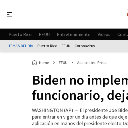
Puerto Rico
EEUU
Entretenimiento
Videos
Cont
TEMAS DEL DÍA
Puerto Rico
EEUU
Coronavirus
Home
EEUU
Associated Press
Biden no implem
funcionario, de
WASHINGTON (AP) — El presidente Joe Biden 
para entrar en vigor un día antes de que deje 
aplicación en manos del presidente electo D