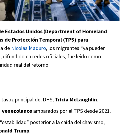
de Estados Unidos
(
Department of Homeland
tus de Protección Temporal (TPS) para
ra de
Nicolás Maduro
, los migrantes “ya pueden
, difundido en redes oficiales, fue leído como
ridad real del retorno.
tavoz principal del
DHS
,
Tricia McLaughlin
.
 venezolanos
amparados por el TPS desde 2021.
 “estabilidad” posterior a la caída del chavismo,
onald Trump
.