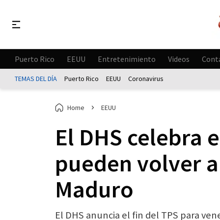
Puerto Rico
EEUU
Entretenimiento
Videos
Cont
TEMAS DEL DÍA
Puerto Rico
EEUU
Coronavirus
Home
EEUU
El DHS celebra e
pueden volver a 
Maduro
El DHS anuncia el fin del TPS para ven