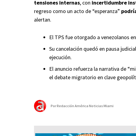
tensiones internas
, con
incertidumbre ins
regreso como un acto de “esperanza”
podría
alertan.
El TPS fue otorgado a venezolanos en 
Su cancelación quedó en pausa judicia
ejecución.
El anuncio refuerza la narrativa de “m
el debate migratorio en clave geopolít
Por
Redacción América Noticias Miami