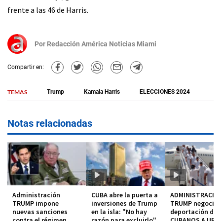
frente a las 46 de Harris.
Por
Redacción América Noticias Miami
Compartir en:
TEMAS
Trump
Kamala Harris
ELECCIONES 2024
Notas relacionadas
Administración
CUBA abre la puerta a
ADMINISTRACIO
TRUMP impone
inversiones de Trump
TRUMP negocia
nuevas sanciones
en la isla: "No hay
deportación de
contra el régimen
razón para excluirlo"
CUBANOS A URU