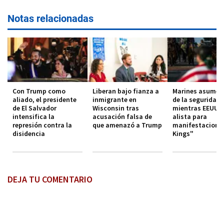
Notas relacionadas
Con Trump como
Liberan bajo fianza a
Marines asumen
aliado, el presidente
inmigrante en
de la seguridad 
de El Salvador
Wisconsin tras
mientras EEUU s
intensifica la
acusación falsa de
alista para
represión contra la
que amenazó a Trump
manifestacione
disidencia
Kings"
DEJA TU COMENTARIO