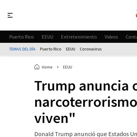
Puerto Rico
EEUU
Entretenimiento
Videos
Cont
TEMAS DEL DÍA
Puerto Rico
EEUU
Coronavirus
Home
EEUU
Trump anuncia op
narcoterrorism
viven"
Donald Trump anunció que Estados Unid