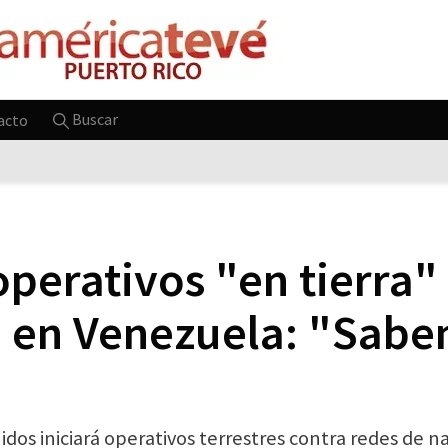
Buscar
acto
erativos "en tierra" 
o en Venezuela: "Sab
os iniciará operativos terrestres contra redes de n