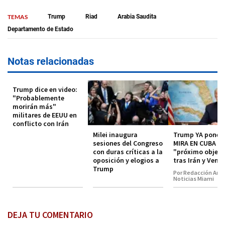
TEMAS
Trump
Riad
Arabia Saudita
Departamento de Estado
Notas relacionadas
Trump dice en video:
"Probablemente
morirán más"
militares de EEUU en
conflicto con Irán
Milei inaugura
Trump YA pone 
sesiones del Congreso
MIRA EN CUBA c
con duras críticas a la
"próximo objeti
oposición y elogios a
tras Irán y Vene
Trump
Por Redacción Amé
Noticias Miami
DEJA TU COMENTARIO