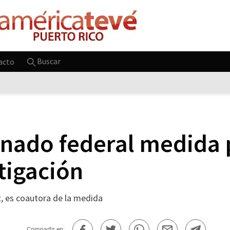
Buscar
acto
nado federal medida 
tigación
z, es coautora de la medida
Compartir en: