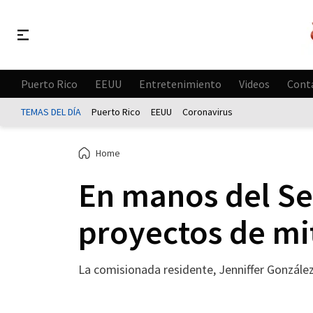
Puerto Rico
EEUU
Entretenimiento
Videos
Cont
TEMAS DEL DÍA
Puerto Rico
EEUU
Coronavirus
Home
En manos del Se
proyectos de mi
La comisionada residente, Jenniffer Gonzále