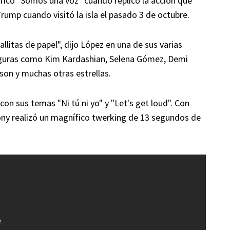
fico "Somos una voz" cuando replicó la acción que
ump cuando visitó la isla el pasado 3 de octubre.
litas de papel", dijo López en una de sus varias
figuras como Kim Kardashian, Selena Gómez, Demi
on y muchas otras estrellas.
on sus temas "Ni tú ni yo" y "Let's get loud". Con
ony realizó un magnífico twerking de 13 segundos de