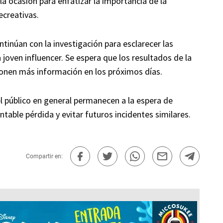
la ocasión para enfatizar la importancia de la
ecreativas.
tinúan con la investigación para esclarecer las
 joven influencer. Se espera que los resultados de la
cionen más información en los próximos días.
l público en general permanecen a la espera de
able pérdida y evitar futuros incidentes similares.
Compartir en: