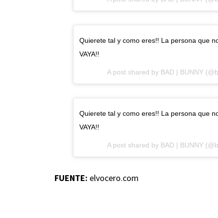
Quierete tal y como eres!! La persona que n
VAYA!!
A post shared by
BAD | BUNNY
(@b
Quierete tal y como eres!! La persona que n
VAYA!!
A post shared by
BAD | BUNNY
(@b
FUENTE:
elvocero.com