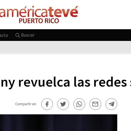
Buscar
acto
y revuelca las redes 
Compartir en: