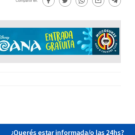
Compartir en:
¿Querés estar informada/o las 24hs?