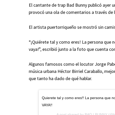
El cantante de trap Bad Bunny publicó ayer u
provocó una ola de comentarios a través de l
El artista puertorriqueño se mostró sin cami
“¡Quiérete tal y como eres! La persona que no
vaya!”, escribió junto a la foto que cuenta c
Algunos famosos como el locutor Jorge Pabó
música urbana Héctor Birriel Caraballo, mej
que tanto ha dado de qué hablar.
Quierete tal y como eres!! La persona que n
VAYA!!
A post shared by
BAD | BUNNY
(@b