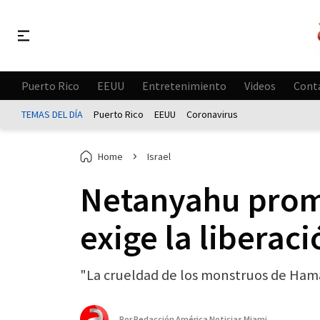
Puerto Rico
EEUU
Entretenimiento
Videos
Cont
TEMAS DEL DÍA
Puerto Rico
EEUU
Coronavirus
Home
Israel
Netanyahu prome
exige la liberaci
"La crueldad de los monstruos de Hamás 
Por
Redacción América Noticias Miami