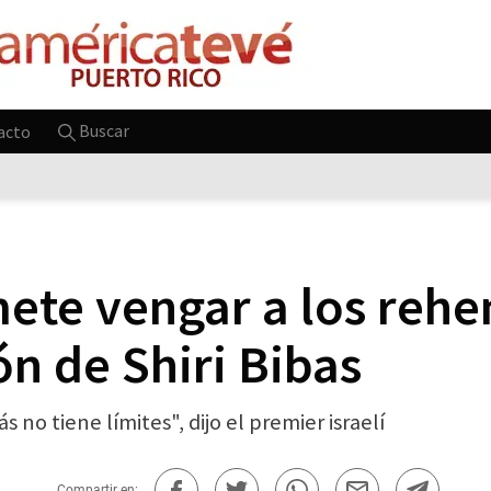
Buscar
acto
te vengar a los rehe
ón de Shiri Bibas
no tiene límites", dijo el premier israelí
Compartir en: