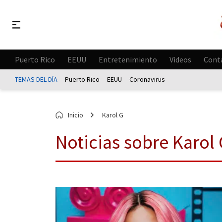
Puerto Rico
EEUU
Entretenimiento
Videos
Cont
TEMAS DEL DÍA
Puerto Rico
EEUU
Coronavirus
Inicio
Karol G
Noticias sobre Karol