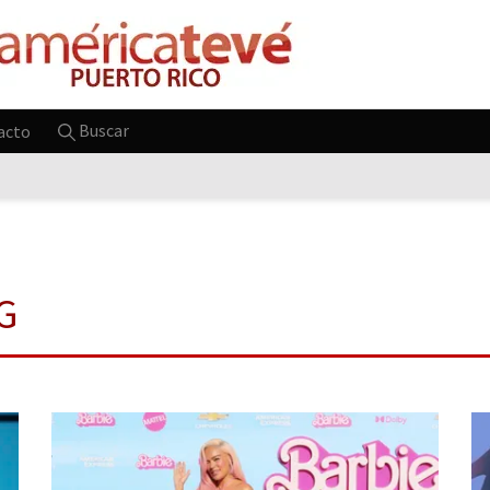
Buscar
acto
 G