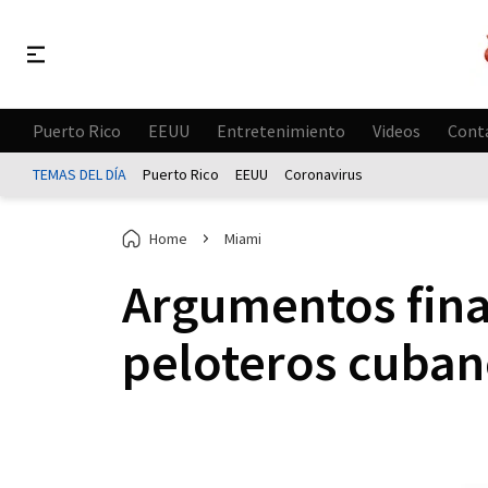
Puerto Rico
EEUU
Entretenimiento
Videos
Cont
TEMAS DEL DÍA
Puerto Rico
EEUU
Coronavirus
Home
Miami
Argumentos final
peloteros cuban