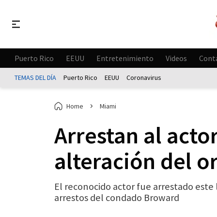
Puerto Rico
EEUU
Entretenimiento
Videos
Cont
TEMAS DEL DÍA
Puerto Rico
EEUU
Coronavirus
Home
Miami
Arrestan al acto
alteración del o
El reconocido actor fue arrestado este
arrestos del condado Broward