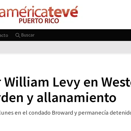
Buscar
acto
r William Levy en West
rden y allanamiento
 lunes en el condado Broward y permanecía detenido