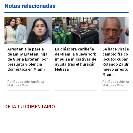
Notas relacionadas
Arrestan a la pareja
La diáspora caribeña
Se hace viral el
de Emily Estefan, hija
de Miami a Nueva York
cambio físico de
de Gloria Estefan, por
impulsa iniciativas de
locutor cubano
presunta violencia
ayuda tras el huracán
Rolando Zaldíva
doméstica en Miami
Melissa
nuevo arresto e
Miami
Por Redacción América
Por Redacción Amé
Noticias Miami
Noticias Miami
DEJA TU COMENTARIO