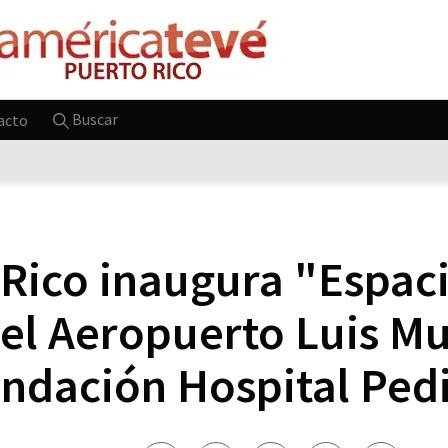
Buscar
acto
 Rico inaugura "Espac
 el Aeropuerto Luis M
undación Hospital Pedi