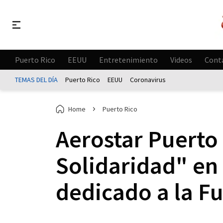
Puerto Rico
EEUU
Entretenimiento
Videos
Cont
TEMAS DEL DÍA
Puerto Rico
EEUU
Coronavirus
Home
Puerto Rico
Aerostar Puerto
Solidaridad" en
dedicado a la F