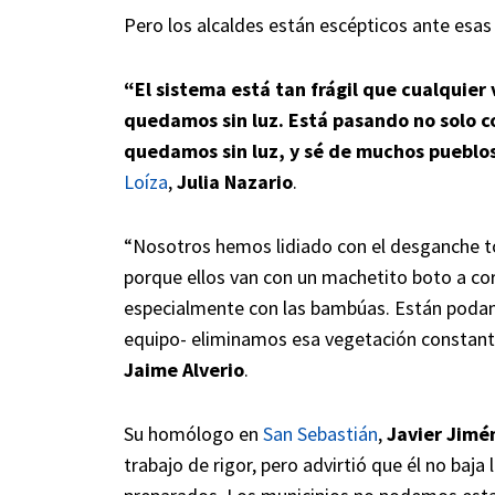
Pero los alcaldes están escépticos ante esas
“El sistema está tan frágil que cualquie
quedamos sin luz. Está pasando no solo c
quedamos sin luz, y sé de muchos pueblos
Loíza
,
Julia Nazario
.
“Nosotros hemos lidiado con el desganche t
porque ellos van con un machetito boto a c
especialmente con las bambúas. Están podan
equipo- eliminamos esa vegetación constante”
Jaime Alverio
.
Su homólogo en
San Sebastián
,
Javier Jimé
trabajo de rigor, pero advirtió que él no baja