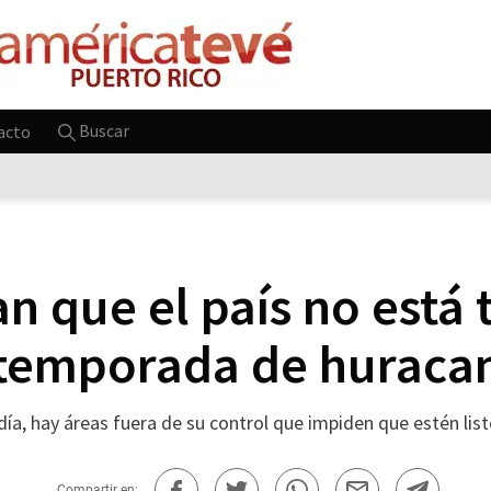
Buscar
acto
n que el país no está 
 temporada de huraca
ía, hay áreas fuera de su control que impiden que estén list
Compartir en: