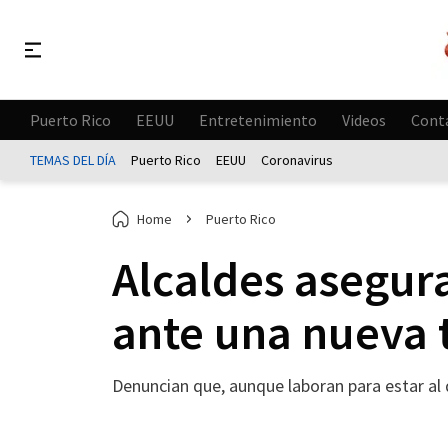
Puerto Rico
EEUU
Entretenimiento
Videos
Cont
TEMAS DEL DÍA
Puerto Rico
EEUU
Coronavirus
Home
Puerto Rico
Alcaldes asegura
ante una nueva
Denuncian que, aunque laboran para estar al d