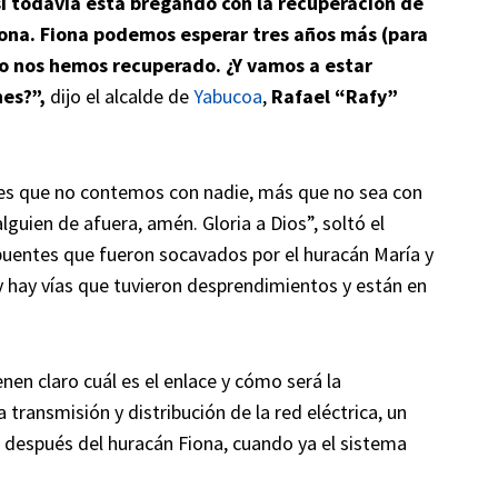
si todavía está bregando con la recuperación de
iona. Fiona podemos esperar tres años más (para
no nos hemos recuperado. ¿Y vamos a estar
es?”,
dijo el alcalde de
Yabucoa
,
Rafael “Rafy”
es que no contemos con nadie, más que no sea con
lguien de afuera, amén. Gloria a Dios”, soltó el
 puentes que fueron socavados por el huracán María y
 y hay vías que tuvieron desprendimientos y están en
nen claro cuál es el enlace y cómo será la
la transmisión y distribución de la red eléctrica, un
espués del huracán Fiona, cuando ya el sistema