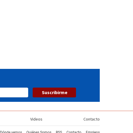
Suscribirme
Videos
Contacto
Dónde vernos
Quiénes Somos
RSS
Contacto
Empleos