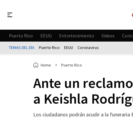
Puerto Rico
EEUU
Entretenimiento
Videos
Cont
TEMAS DEL DÍA
Puerto Rico
EEUU
Coronavirus
Home
Puerto Rico
Ante un reclamo 
a Keishla Rodríg
Los ciudadanos podrán acudir a la funeraria Eh