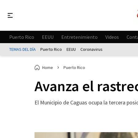
Puerto Rico
EEUU
Entretenimiento
Videos
Cont
TEMAS DEL DÍA
Puerto Rico
EEUU
Coronavirus
Home
Puerto Rico
Avanza el rastr
El Municipio de Caguas ocupa la tercera posi