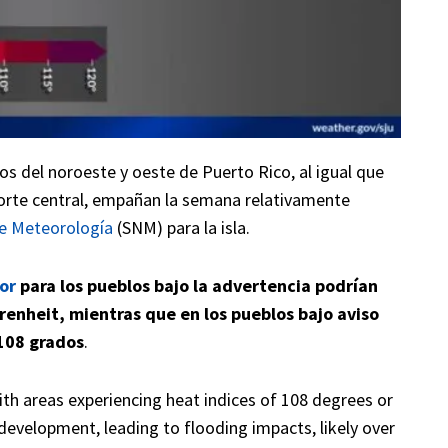
os del noroeste y oeste de Puerto Rico, al igual que
norte central, empañan la semana relativamente
de Meteorología
(SNM) para la isla.
lor
para los pueblos bajo la advertencia podrían
hrenheit, mientras que en los pueblos bajo aviso
108 grados
.
ith areas experiencing heat indices of 108 degrees or
evelopment, leading to flooding impacts, likely over