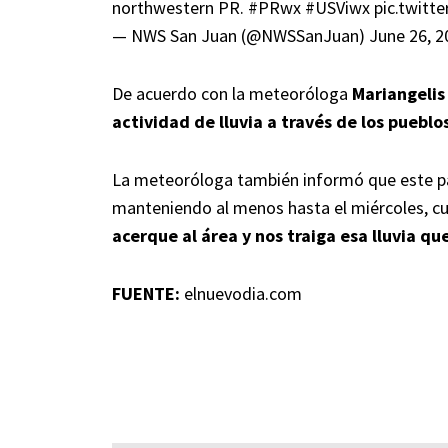
northwestern PR.
#PRwx
#USViwx
pic.twitt
— NWS San Juan (@NWSSanJuan)
June 26, 2
De acuerdo con la meteoróloga
Mariangelis
actividad de lluvia a través de los puebl
La meteoróloga también informó que este patr
manteniendo al menos hasta el miércoles, 
acerque al área y nos traiga esa lluvia q
FUENTE:
elnuevodia.com