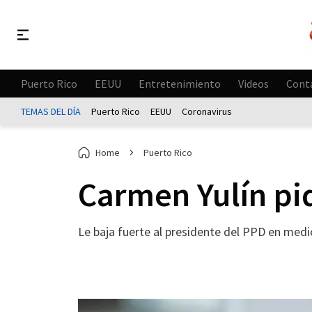
Puerto Rico
EEUU
Entretenimiento
Videos
Cont
TEMAS DEL DÍA
Puerto Rico
EEUU
Coronavirus
Home
Puerto Rico
Carmen Yulín pi
Le baja fuerte al presidente del PPD en medio