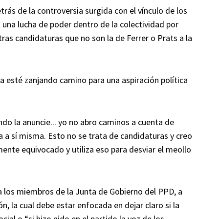
rás de la controversia surgida con el vínculo de los
 una lucha de poder dentro de la colectividad por
as candidaturas que no son la de Ferrer o Prats a la
a esté zanjando camino para una aspiración política
ndo la anuncie... yo no abro caminos a cuenta de
 a sí misma. Esto no se trata de candidaturas y creo
ente equivocado y utiliza eso para desviar el meollo
a los miembros de la Junta de Gobierno del PPD, a
n, la cual debe estar enfocada en dejar claro si la
cial o “si hizo nido en el partido la voz de los