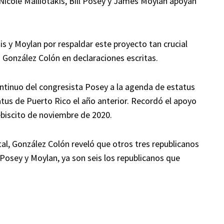
Nicole Malliotakis, Bill Posey y James Moylan apoyan
s y Moylan por respaldar este proyecto tan crucial
 González Colón en declaraciones escritas.
tinuo del congresista Posey a la agenda de estatus
atus de Puerto Rico el año anterior. Recordó el apoyo
ebiscito de noviembre de 2020.
tal, González Colón reveló que otros tres republicanos
Posey y Moylan, ya son seis los republicanos que