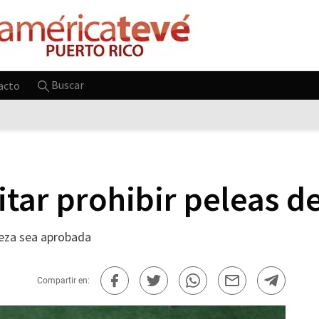
Buscar
acto
itar prohibir peleas de
pieza sea aprobada
Compartir en: