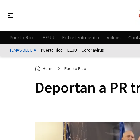
Puerto Rico
EEUU
Entretenimiento
Videos
Cont
TEMAS DEL DÍA
Puerto Rico
EEUU
Coronavirus
Home
Puerto Rico
Deportan a PR t