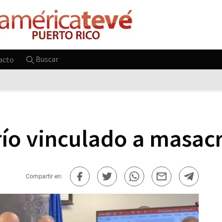
Buscar
acto
río vinculado a masac
Compartir en: