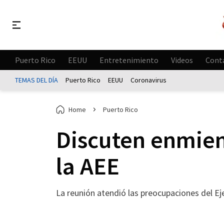
Puerto Rico
EEUU
Entretenimiento
Videos
Cont
TEMAS DEL DÍA
Puerto Rico
EEUU
Coronavirus
Home
Puerto Rico
Discuten enmien
la AEE
La reunión atendió las preocupaciones del Ej