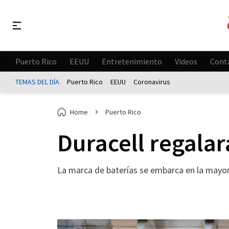
Puerto Rico
EEUU
Entretenimiento
Videos
Cont
TEMAS DEL DÍA
Puerto Rico
EEUU
Coronavirus
Home
Puerto Rico
Duracell regalar
La marca de baterías se embarca en la mayor 