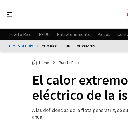
Puerto Rico
EEUU
Entretenimiento
Videos
Cont
TEMAS DEL DÍA
Puerto Rico
EEUU
Coronavirus
Home
Puerto Rico
El calor extremo
eléctrico de la is
A las deficiencias de la flota generatriz, s
anual