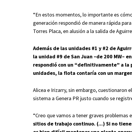
“En estos momentos, lo importante es cómo 
generación respondió de manera rápida para m
Torres Placa, en alusión a la salida de Aguirre
Además de las unidades #1 y #2 de Aguirr
la unidad #9 de San Juan –de 200 MW– ent
respondió con un “definitivamente” a la 
unidades, la flota contaría con un marge
Alicea e Irizarry, sin embargo, cuestionaron 
sistema a Genera PR justo cuando se registr
“Creo que vamos a tener graves problemas el r
sitios de trabajo continuo. (...) Si no ti
es bien difícil mantener una planta oper