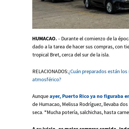
HUMACAO.
- Durante el comienzo de la épo
dado a la tarea de hacer sus compras, con ti
tropical Bret, cerca del sur de la isla.
RELACIONADOS:
¿Cuán preparados están los
atmosférico?
Aunque
ayer, Puerto Rico ya no figuraba e
de Humacao, Melissa Rodríguez, llevaba dos 
seca. “Mucha potería, salchichas, hasta carne
A su juicio, es mejor comprar comida, in