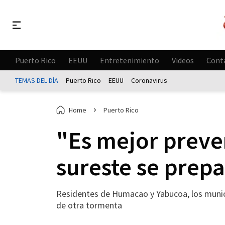
Puerto Rico
EEUU
Entretenimiento
Videos
Cont
TEMAS DEL DÍA
Puerto Rico
EEUU
Coronavirus
Home
Puerto Rico
"Es mejor preve
sureste se prep
Residentes de Humacao y Yabucoa, los municip
de otra tormenta