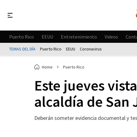
Puerto Rico
EEUU
Entretenimiento
Videos
Cont
TEMAS DEL DÍA
Puerto Rico
EEUU
Coronavirus
Home
Puerto Rico
Este jueves vis
alcaldía de San
Deberán someter evidencia documental y te