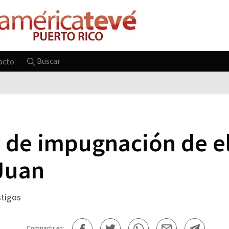
Buscar
acto
ta de impugnación de e
 Juan
stigos
Compartir en: