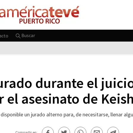
Buscar
acto
urado durante el juici
r el asesinato de Keis
 disponible un jurado alterno para, de necesitarse, llenar al
Compartir en: