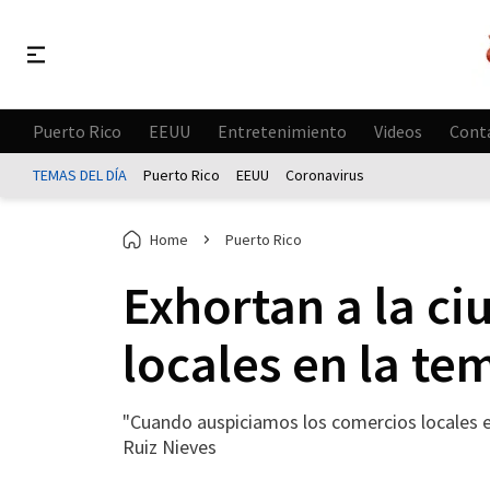
Puerto Rico
EEUU
Entretenimiento
Videos
Cont
TEMAS DEL DÍA
Puerto Rico
EEUU
Coronavirus
Home
Puerto Rico
Exhortan a la ci
locales en la t
"Cuando auspiciamos los comercios locales e
Ruiz Nieves