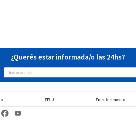
¿Querés estar informada/o las 24hs?
co
EEUU
Entretenimiento
TV Station Profiles