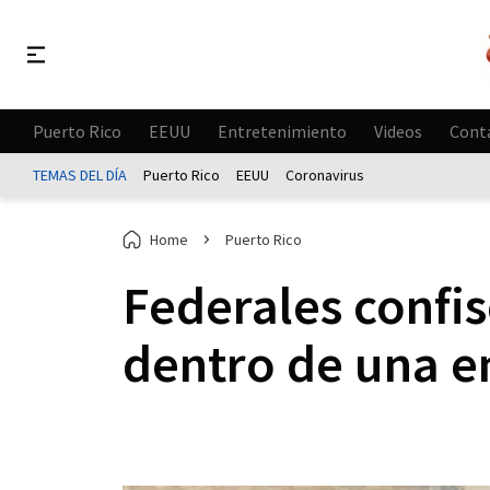
Puerto Rico
EEUU
Entretenimiento
Videos
Cont
TEMAS DEL DÍA
Puerto Rico
EEUU
Coronavirus
Home
Puerto Rico
Federales confis
dentro de una e