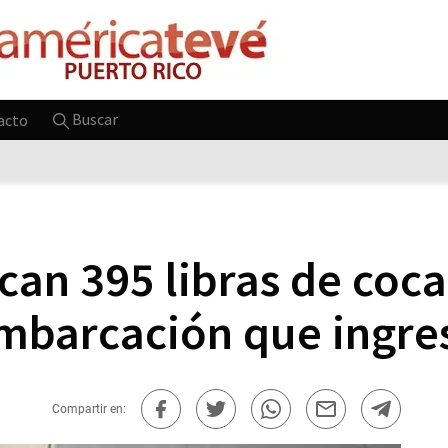
Buscar
acto
can 395 libras de coc
mbarcación que ingre
Compartir en: