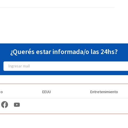
¿Querés estar informada/o las 24hs?
co
EEUU
Entretenimiento
TV Station Profiles