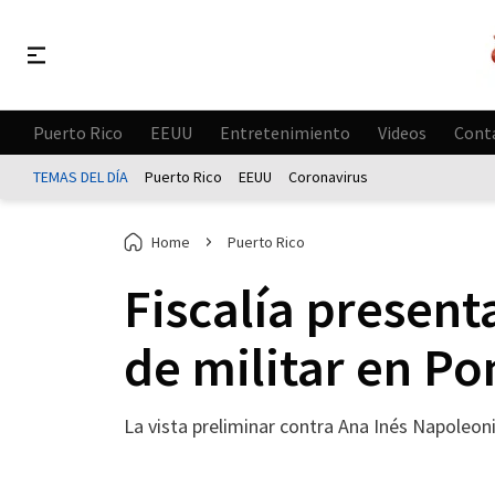
Puerto Rico
EEUU
Entretenimiento
Videos
Cont
TEMAS DEL DÍA
Puerto Rico
EEUU
Coronavirus
Home
Puerto Rico
Fiscalía present
de militar en Po
La vista preliminar contra Ana Inés Napoleoni