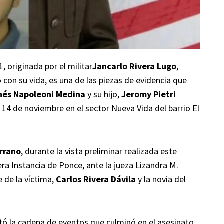
 originada por el militar
Jancarlo Rivera Lugo
,
 con su vida, es una de las piezas de evidencia que
nés Napoleoni Medina
y su hijo,
Jeromy Pietri
 14 de noviembre en el sector Nueva Vida del barrio El
rrano
, durante la vista preliminar realizada este
era Instancia de Ponce, ante la jueza Lizandra M.
 de la víctima,
Carlos Rivera Dávila
y la novia del
tó la cadena de eventos que culminó en el asesinato