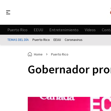
Puerto Rico
EEUU
Entretenimiento
Videos
Cont
TEMAS DEL DÍA
Puerto Rico
EEUU
Coronavirus
Home
Puerto Rico
Gobernador prom