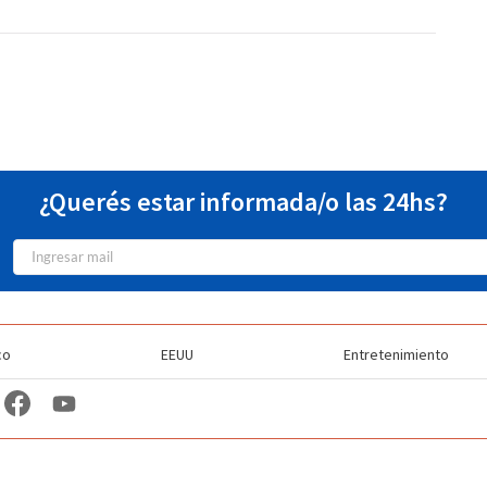
¿Querés estar informada/o las 24hs?
co
EEUU
Entretenimiento
TV Station Profiles