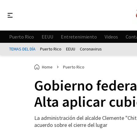
Puerto Rico
EEUU
Entretenimiento
Videos
Cont
TEMAS DEL DÍA
Puerto Rico
EEUU
Coronavirus
Home
Puerto Rico
Gobierno federal
Alta aplicar cub
La administración del alcalde Clemente "Chito
acuerdo sobre el cierre del lugar