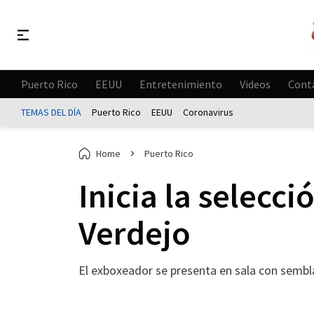
Puerto Rico
EEUU
Entretenimiento
Videos
Cont
TEMAS DEL DÍA
Puerto Rico
EEUU
Coronavirus
Home
Puerto Rico
Inicia la selecci
Verdejo
El exboxeador se presenta en sala con sembl