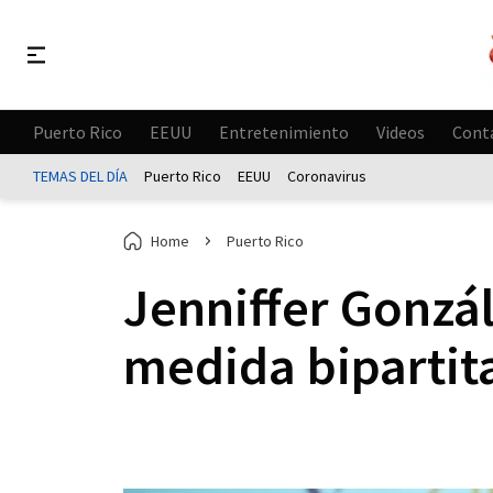
Puerto Rico
EEUU
Entretenimiento
Videos
Cont
TEMAS DEL DÍA
Puerto Rico
EEUU
Coronavirus
Home
Puerto Rico
Jenniffer Gonzá
medida bipartit