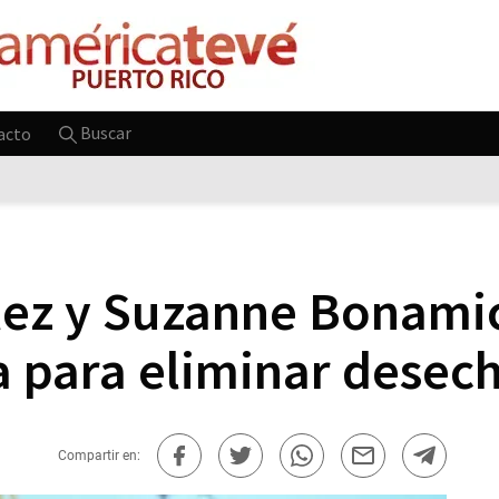
Buscar
acto
lez y Suzanne Bonami
a para eliminar desec
Compartir en: