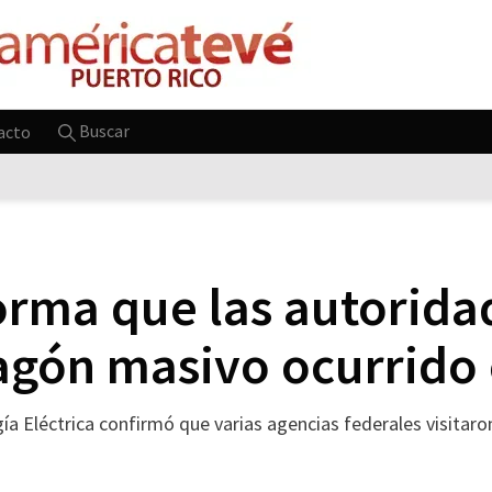
Buscar
acto
orma que las autorida
pagón masivo ocurrido 
gía Eléctrica confirmó que varias agencias federales visitar