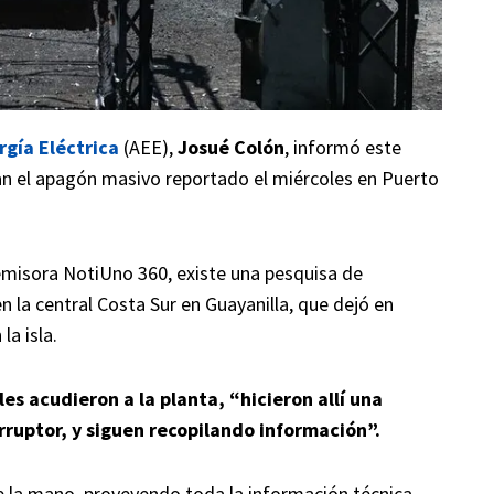
gía Eléctrica
(AEE),
Josué Colón
, informó este
gan el apagón masivo reportado el miércoles en Puerto
 emisora NotiUno 360, existe una pesquisa de
n la central Costa Sur en Guayanilla, que dejó en
a isla.
es acudieron a la planta, “hicieron allí una
erruptor, y siguen recopilando información”.
e la mano, proveyendo toda la información técnica