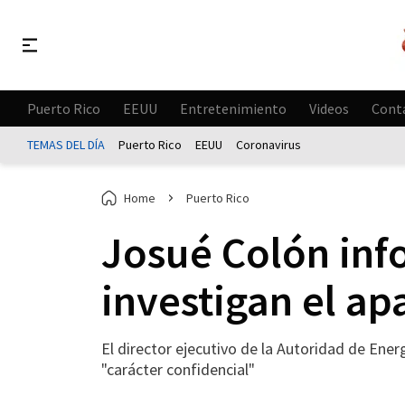
Puerto Rico
EEUU
Entretenimiento
Videos
Cont
TEMAS DEL DÍA
Puerto Rico
EEUU
Coronavirus
Home
Puerto Rico
Josué Colón inf
investigan el a
El director ejecutivo de la Autoridad de Ener
"carácter confidencial"