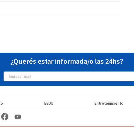
¿Querés estar informada/o las 24hs?
co
EEUU
Entretenimiento
TV Station Profiles