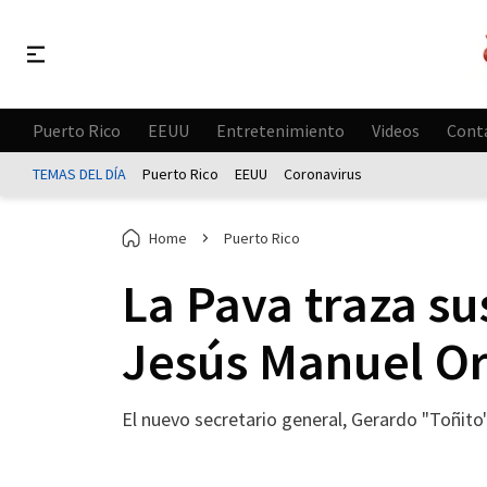
Puerto Rico
EEUU
Entretenimiento
Videos
Cont
TEMAS DEL DÍA
Puerto Rico
EEUU
Coronavirus
Home
Puerto Rico
La Pava traza su
Jesús Manuel Or
El nuevo secretario general, Gerardo "Toñito