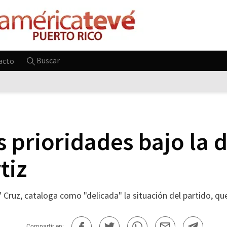
Buscar
acto
s prioridades bajo la 
tiz
" Cruz, cataloga como "delicada" la situación del partido, q
Compartir en: