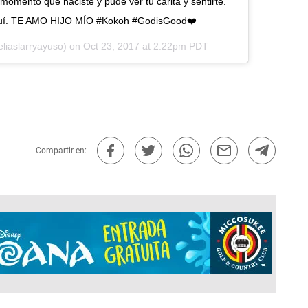
momento que naciste y pude ver tu carita y sentirte.
quí. TE AMO HIJO MÍO #Kokoh #GodisGood❤️
eliaslarryayuso) on
Oct 23, 2017 at 2:22pm PDT
Compartir en: