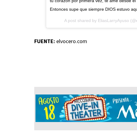
tu corazón por primera vez, te amé desde el 
Entonces supe que siempre DIOS estuvo a
A post shared by EliasLarryAyuso (@
FUENTE:
elvocero.com