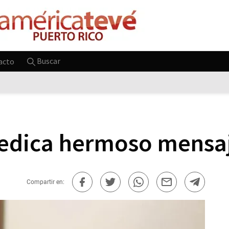
Buscar
acto
dedica hermoso mensaj
Compartir en: