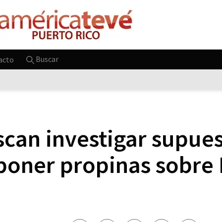
Buscar
acto
can investigar supues
poner propinas sobre 