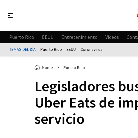
Puerto Rico
EEUU
Entretenimiento
Videos
Cont
TEMAS DEL DÍA
Puerto Rico
EEUU
Coronavirus
Home
Puerto Rico
Legisladores bus
Uber Eats de im
servicio