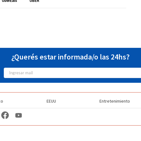
UberEats
UBER
¿Querés estar informada/o las 24hs?
co
EEUU
Entretenimiento
TV Station Profiles